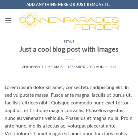
Zum
ADD ANYTHING HERE OR JUST REMOVE IT...
Inhalt
springen
STYLE
Just a cool blog post with Images
VERÖFFENTLICHT AM
30. DEZEMBER 2013
VON
11-545
Lorem ipsum dolor sit amet, consectetur adipiscing elit. In
sed vulputate massa. Fusce ante magna, iaculis ut purus ut,
facilisis ultrices nibh. Quisque commodo nunc eget tortor
dapibus, et tristique magna convallis. Phasellus egestas
nunc eu venenatis vehicula. Phasellus et magna nulla. Proin
ante nunc, mollis a lectus ac, volutpat placerat ante.
Vestibulum sit amet magna sit amet nunc faucibus mollis.