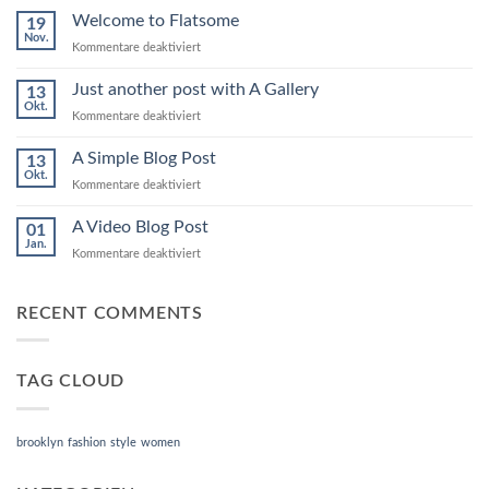
world!
Welcome to Flatsome
19
Nov.
für
Kommentare deaktiviert
Welcome
to
Just another post with A Gallery
13
Flatsome
Okt.
für
Kommentare deaktiviert
Just
another
A Simple Blog Post
13
post
Okt.
für
Kommentare deaktiviert
with
A
A
Simple
A Video Blog Post
Gallery
01
Blog
Jan.
für
Kommentare deaktiviert
Post
A
Video
Blog
RECENT COMMENTS
Post
TAG CLOUD
brooklyn
fashion
style
women