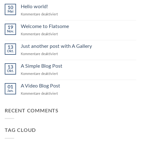
Hello world!
10
Mai
für
Kommentare deaktiviert
Hello
world!
Welcome to Flatsome
19
Nov.
für
Kommentare deaktiviert
Welcome
to
Just another post with A Gallery
13
Flatsome
Okt.
für
Kommentare deaktiviert
Just
another
A Simple Blog Post
13
post
Okt.
für
Kommentare deaktiviert
with
A
A
Simple
A Video Blog Post
Gallery
01
Blog
Jan.
für
Kommentare deaktiviert
Post
A
Video
Blog
RECENT COMMENTS
Post
TAG CLOUD