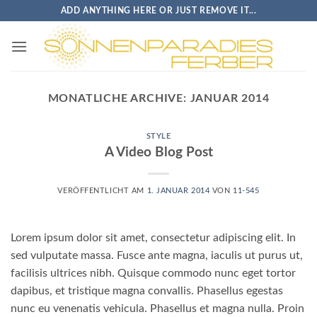
Zum
ADD ANYTHING HERE OR JUST REMOVE IT...
Inhalt
springen
MONATLICHE ARCHIVE:
JANUAR 2014
STYLE
A Video Blog Post
VERÖFFENTLICHT AM
1. JANUAR 2014
VON
11-545
Lorem ipsum dolor sit amet, consectetur adipiscing elit. In
sed vulputate massa. Fusce ante magna, iaculis ut purus ut,
facilisis ultrices nibh. Quisque commodo nunc eget tortor
dapibus, et tristique magna convallis. Phasellus egestas
nunc eu venenatis vehicula. Phasellus et magna nulla. Proin