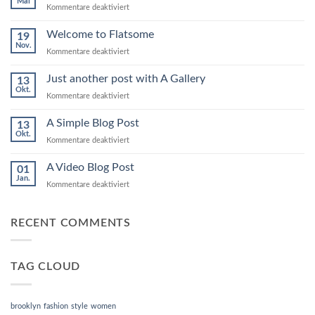
Mai
für
Kommentare deaktiviert
Hello
world!
Welcome to Flatsome
19
Nov.
für
Kommentare deaktiviert
Welcome
to
Just another post with A Gallery
13
Flatsome
Okt.
für
Kommentare deaktiviert
Just
another
A Simple Blog Post
13
post
Okt.
für
Kommentare deaktiviert
with
A
A
Simple
A Video Blog Post
Gallery
01
Blog
Jan.
für
Kommentare deaktiviert
Post
A
Video
Blog
RECENT COMMENTS
Post
TAG CLOUD
brooklyn
fashion
style
women